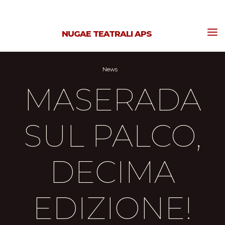
Skip
to
NUGAE TEATRALI APS
content
News
MASERADA
SUL PALCO,
DECIMA
EDIZIONE!