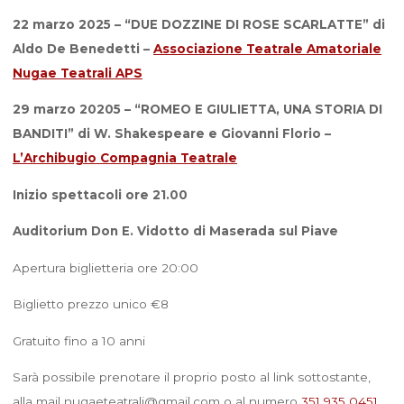
22 marzo 2025 – “DUE DOZZINE DI ROSE SCARLATTE” di
Aldo De Benedetti –
Associazione Teatrale Amatoriale
Nugae Teatrali APS
29 marzo 20205 – “ROMEO E GIULIETTA, UNA STORIA DI
BANDITI” di W. Shakespeare e Giovanni Florio –
L’Archibugio Compagnia Teatrale
Inizio spettacoli ore 21.00
Auditorium Don E. Vidotto di Maserada sul Piave
Apertura biglietteria ore 20:00
Biglietto prezzo unico €8
Gratuito fino a 10 anni
Sarà possibile prenotare il proprio posto al link sottostante,
alla mail nugaeteatrali@gmail.com o al numero
351 935 0451