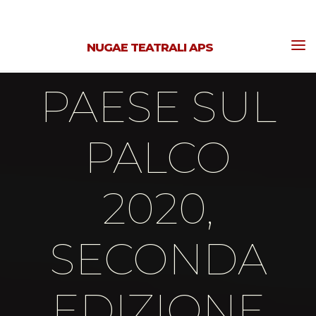
Skip
to
NUGAE TEATRALI APS
content
News
PAESE SUL
PALCO
2020,
SECONDA
EDIZIONE