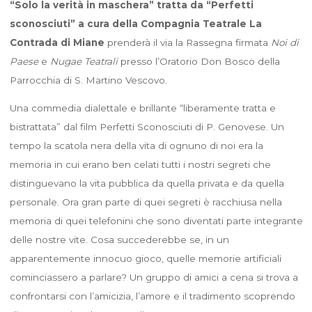
“Solo la verità in maschera” tratta da “Perfetti
sconosciuti” a cura della Compagnia Teatrale La
Contrada di Miane
prenderà il via la Rassegna firmata
Noi di
Paese
e
Nugae Teatrali
presso l’Oratorio Don Bosco della
Parrocchia di S. Martino Vescovo.
Una commedia dialettale e brillante “liberamente tratta e
bistrattata” dal film Perfetti Sconosciuti di P. Genovese. Un
tempo la scatola nera della vita di ognuno di noi era la
memoria in cui erano ben celati tutti i nostri segreti che
distinguevano la vita pubblica da quella privata e da quella
personale. Ora gran parte di quei segreti è racchiusa nella
memoria di quei telefonini che sono diventati parte integrante
delle nostre vite. Cosa succederebbe se, in un
apparentemente innocuo gioco, quelle memorie artificiali
cominciassero a parlare? Un gruppo di amici a cena si trova a
confrontarsi con l’amicizia, l’amore e il tradimento scoprendo